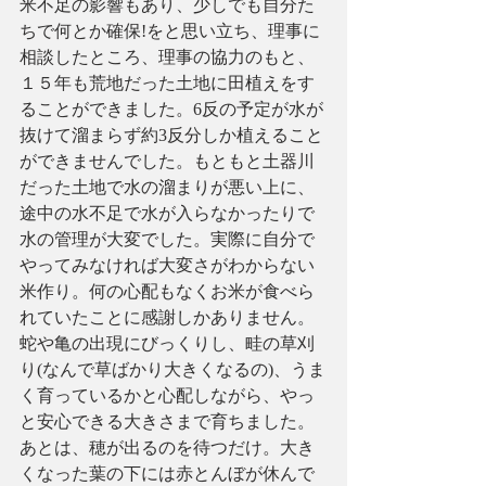
米不足の影響もあり、少しでも自分た
ちで何とか確保!をと思い立ち、理事に
相談したところ、理事の協力のもと、
１５年も荒地だった土地に田植えをす
ることができました。6反の予定が水が
抜けて溜まらず約3反分しか植えること
ができませんでした。もともと土器川
だった土地で水の溜まりが悪い上に、
途中の水不足で水が入らなかったりで
水の管理が大変でした。実際に自分で
やってみなければ大変さがわからない
米作り。何の心配もなくお米が食べら
れていたことに感謝しかありません。
蛇や亀の出現にびっくりし、畦の草刈
り(なんで草ばかり大きくなるの)、うま
く育っているかと心配しながら、やっ
と安心できる大きさまで育ちました。
あとは、穂が出るのを待つだけ。大き
くなった葉の下には赤とんぼが休んで