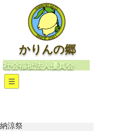
かりんの郷
​社会福祉法人優真会
納涼祭