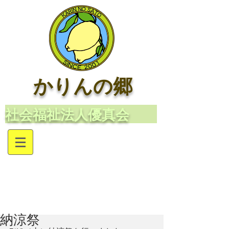
かりんの郷
​社会福祉法人優真会
納涼祭