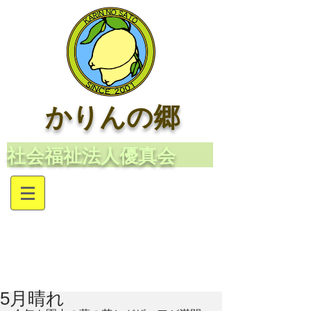
かりんの郷
​社会福祉法人優真会
5月晴れ