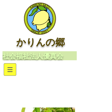
かりんの郷
​社会福祉法人優真会