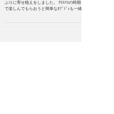
10月22日に認知症ｶﾌｪを開催しました。 久し
ぶりに寄せ植えをしました。 ｸﾘｽﾏｽの時期ま
で楽しんでもらおうと簡単なｵﾌﾞｼﾞｪも一緒に
作ってもらいました。 その後に指体操を
し、指を動かすのに頭を使って 認知症予防
対策をしながら楽しんでいただきました。
アーカイブ
2026年8月
（1）
1件の記事
2026年6月
（1）
1件の記事
2026年5月
（1）
1件の記事
2026年4月
（2）
2件の記事
2026年3月
（2）
2件の記事
2026年1月
（1）
1件の記事
2025年12月
（3）
3件の記事