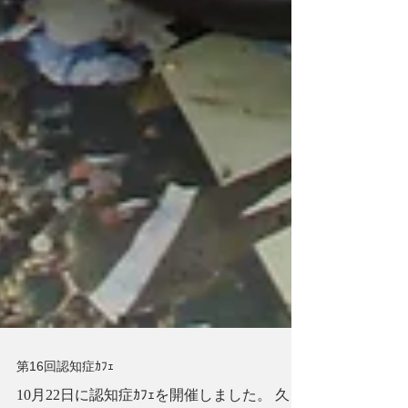
第16回認知症ｶﾌｪ