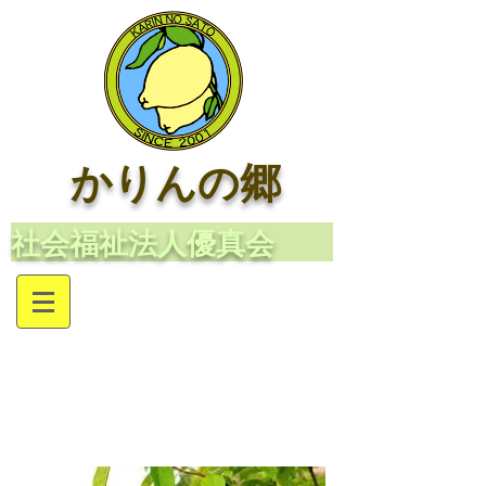
かりんの郷
​社会福祉法人優真会