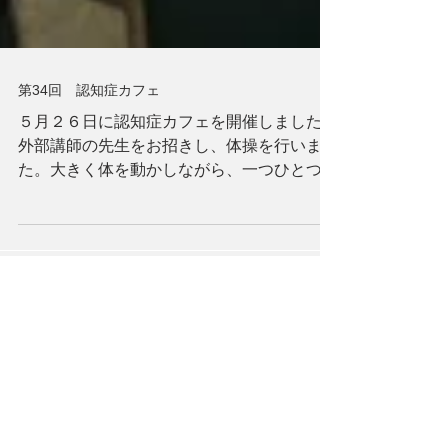
第34回 認知症カフェ
５月２６日に認知症カフェを開催しました。
外部講師の先生をお招きし、体操を行いまし
た。大きく体を動かしながら、一つひとつの
動きに真剣に取り組まれ、体操後には「汗が
出たね」と笑顔でお話しされていました。
体操の後は、折り紙を使ったあじさい作りを
行いました。花びらや葉っぱの形を参加者様
同士で見せ合いながら、「うちの庭のあじさ
いの葉っぱはもっとギザギザしとるな」な
ど、季節のお話にも花が咲きました。今回は
アーカイブ
細かな作業も多くありましたが、皆様時折目
を休めながら、ご自分のペースで和やかに取
2026年8月
（1）
1件の記事
り組まれていました。かわいらしい素敵なあ
2026年6月
（1）
1件の記事