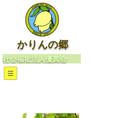
かりんの郷
​社会福祉法人優真会